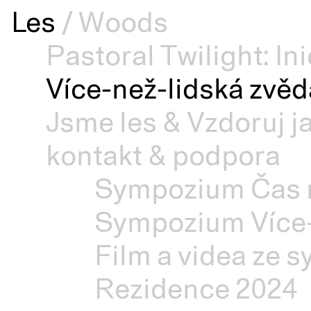
Les
/
Woods
Pastoral Twilight: In
Více-než-lidská zvěd
Jsme les & Vzdoruj j
kontakt & podpora
Sympozium Čas n
Sympozium Více-
Film a videa ze 
Rezidence 2024