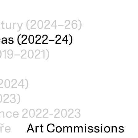
ltury (2024–26)
čas (2022–24)
019–2021)
2024)
023)
nce 2022-2023
ře
Art Commissions