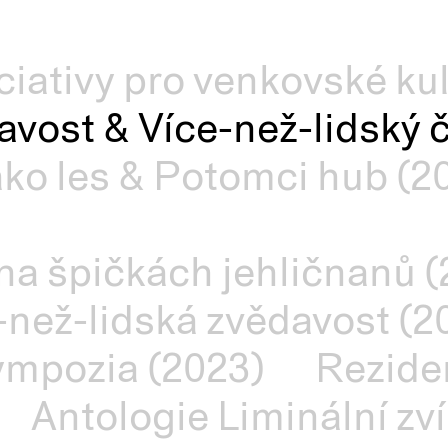
iciativy pro venkovské ku
avost & Více-než-lidský 
ako les & Potomci hub (2
a špičkách jehličnanů (
než-lidská zvědavost (2
sympozia (2023)
Rezide
Antologie Liminální zví