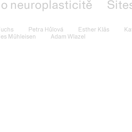
o neuroplasticitě
Sites
Fuchs
Petra Hůlová
Esther Kläs
Ka
es Mühleisen
Adam Wlazel