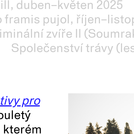
ill, duben–květen 2025
 framis pujol, říjen–list
iminální zvíře II (Soumra
Společenství trávy (l
tivy pro
ouletý
a kterém