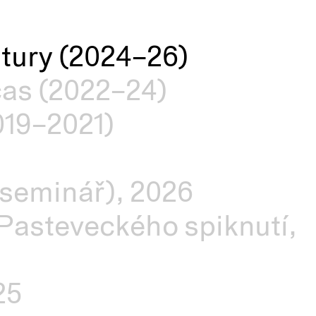
ltury (2024–26)
čas (2022–24)
019–2021)
 seminář), 2026
Pasteveckého spiknutí,
25