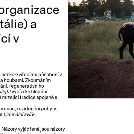
 organizace
tálie) a
cí v
, lidsko-zvířecímu působení v
aty a houbami. Zkoumáním
vání, regenerativního
light
vybízí ke hledání
 mizející tradice spojené s
erence, rezidenční pobyty,
ce
Liminální zvíře
.
. Názory vyjádřené jsou názory