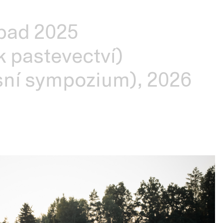
opad 2025
k pastevectví)
esní sympozium), 2026