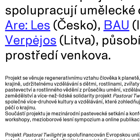
spolupracují umělecké
Are: Les
(Česko),
BAU
(I
Verpėjos
(Litva), působí
prostředí venkova.
Projekt se věnuje regenerativnímu vztahu člověka k planetě
krajině, udržitelnému vzdělávání s dětmi, rostlinami, zvíř
pastevectví a rostlinného vědění z průsečíku umění, vzdělá
zemědělství a více-než-lidské solidarity projekt
Pastoral Twi
společné více-druhové kultury a vzdělávání, které zohledňují
péčí o krajinu.
Součástí projektu je mezinárodní pastevecké setkání a konf
workshopy, mezioborové lesní sympozium a online publika
Projekt
Pastoral Twilight
je spolufinancován Evropskou unií