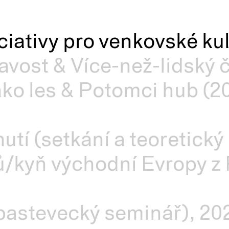
iciativy pro venkovské ku
avost & Více-než-lidský 
ako les & Potomci hub (2
utí (setkání a teoretický
/kyň východní Evropy z 
pastevecký seminář), 20