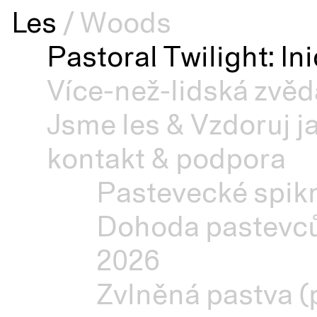
Les
/
Woods
Pastoral Twilight: In
Více-než-lidská zvěd
Jsme les & Vzdoruj j
kontakt & podpora
Pastevecké spikn
Dohoda pastevců
2026
Zvlněná pastva (