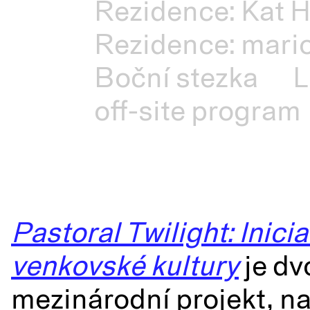
Rezidence: Kat H
Rezidence: mario
Boční stezka
L
off-site program
Pastoral Twilight: Inicia
venkovské kultury
je dv
mezinárodní projekt, n