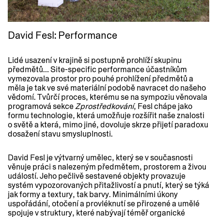
David Fesl: Performance
Lidé usazení v krajině si postupně prohlíží skupinu
předmětů… Site-specific performance účastníkům
vymezovala prostor pro pouhé prohlížení předmětů a
měla je tak ve své materiální podobě navracet do našeho
vědomí. Tvůrčí proces, kterému se na sympoziu věnovala
programová sekce
Zprostředkování
, Fesl chápe jako
formu technologie, která umožňuje rozšířit naše znalosti
o světě a která, mimo jiné, dovoluje skrze přijetí paradoxu
dosažení stavu smysluplnosti.
David Fesl
je výtvarný umělec, který se v současnosti
věnuje práci s nalezeným předmětem, prostorem a živou
událostí. Jeho pečlivě sestavené objekty provazuje
systém vypozorovaných přitažlivostí a pnutí, který se týká
jak formy a textury, tak barvy. Minimálními úkony
uspořádání, otočení a provléknutí se přirozené a umělé
spojuje v struktury, které nabývají téměř organické