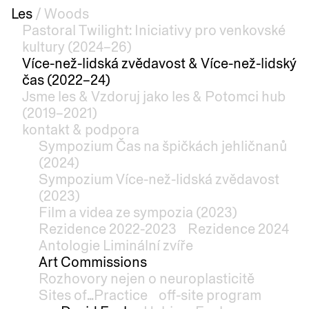
Les
/
Woods
Pastoral Twilight: Iniciativy pro venkovské
kultury (2024–26)
Více-než-lidská zvědavost & Více-než-lidský
čas (2022–24)
Jsme les & Vzdoruj jako les & Potomci hub
(2019–2021)
kontakt & podpora
Sympozium Čas na špičkách jehličnanů
(2024)
Sympozium Více-než-lidská zvědavost
(2023)
Film a videa ze sympozia (2023)
Rezidence 2022-2023
Rezidence 2024
Antologie Liminální zvíře
Art Commissions
Rozhovory nejen o neuroplasticitě
Sites of...Practice
off-site program