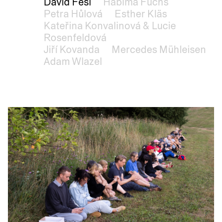
David Fesl
Habima Fuchs
Petra Hůlová
Esther Kläs
Kateřina Konvalinová & Lucie
Rosenfeldová
Jiří Kovanda
Mercedes Mühleisen
Adam Wlazel