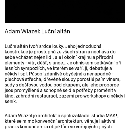
Adam Wlazel: Luční altán
Luční altán tvoří srdce louky. Jeho jednoduchá
konstrukce je prostupná ze všech stran a nechává do
sebe vcházet nejen lidi, ale i okolní krajinu a přírodní
elementy - vítr, déšť, slunce… Je ohniskem setkávání při
lesních sympoziích, ve kterém se vaří, jí, debatuje a
někdy i spí. Působí zdánlivě obyčejně a nenápadně -
plechová střecha, dřevěné sloupy porostlé psím vínem,
sudy s dešťovou vodou pod okapem, ale jeho proporce
jsou promyšlené a schopné se dle potřeby proměnit v
kino, zahradní restauraci, zázemí pro workshopy a někdy i
seník.
Adam Wlazel
je architekt a spoluzakladel studia MAK!,
které se mimo konvenční architekturu věnuje i aktivní
práci s komunitami a objektům ve veřejných i jiných