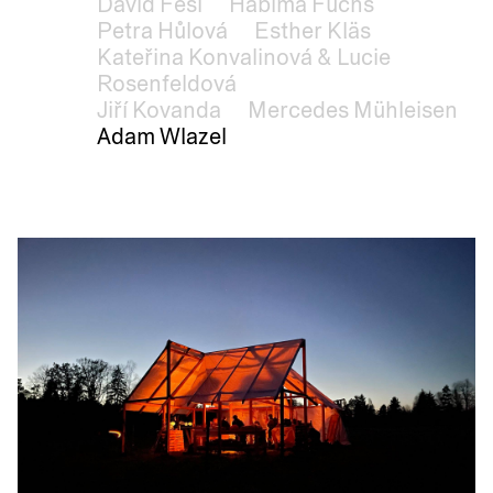
David Fesl
Habima Fuchs
Petra Hůlová
Esther Kläs
Kateřina Konvalinová & Lucie
Rosenfeldová
Jiří Kovanda
Mercedes Mühleisen
Adam Wlazel