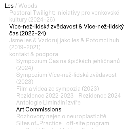
Les
/
Woods
Pastoral Twilight: Iniciativy pro venkovské
kultury (2024–26)
Více-než-lidská zvědavost & Více-než-lidský
čas (2022–24)
Jsme les & Vzdoruj jako les & Potomci hub
(2019–2021)
kontakt & podpora
Sympozium Čas na špičkách jehličnanů
(2024)
Sympozium Více-než-lidská zvědavost
(2023)
Film a videa ze sympozia (2023)
Rezidence 2022-2023
Rezidence 2024
Antologie Liminální zvíře
Art Commissions
Rozhovory nejen o neuroplasticitě
Sites of...Practice
off-site program