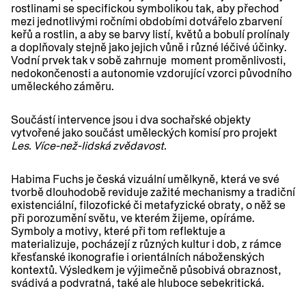
rostlinami se specifickou symbolikou tak, aby přechod
mezi jednotlivými ročními obdobími dotvářelo zbarvení
keřů a rostlin, a aby se barvy listí, květů a bobulí prolínaly
a doplňovaly stejně jako jejich vůně i různé léčivé účinky.
Vodní prvek tak v sobě zahrnuje moment proměnlivosti,
nedokončenosti a autonomie vzdorující vzorci původního
uměleckého záměru.
Součástí intervence jsou i dva sochařské objekty
vytvořené jako součást uměleckých komisí pro projekt
Les. Více-než-lidská zvědavost.
Habima Fuchs
je česká vizuální umělkyně, která ve své
tvorbě dlouhodobě reviduje zažité mechanismy a tradiční
existenciální, filozofické či metafyzické obraty, o něž se
při porozumění světu, ve kterém žijeme, opíráme.
Symboly a motivy, které při tom reflektuje a
materializuje, pocházejí z různých kultur i dob, z rámce
křesťanské ikonografie i orientálních náboženských
kontextů. Výsledkem je výjimečně působivá obraznost,
svádivá a podvratná, také ale hluboce sebekritická.