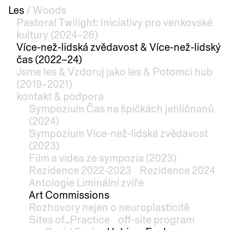
Les
/
Woods
Pastoral Twilight: Iniciativy pro venkovské
kultury (2024–26)
Více-než-lidská zvědavost & Více-než-lidský
čas (2022–24)
Jsme les & Vzdoruj jako les & Potomci hub
(2019–2021)
kontakt & podpora
Sympozium Čas na špičkách jehličnanů
(2024)
Sympozium Více-než-lidská zvědavost
(2023)
Film a videa ze sympozia (2023)
Rezidence 2022-2023
Rezidence 2024
Antologie Liminální zvíře
Art Commissions
Rozhovory nejen o neuroplasticitě
Sites of...Practice
off-site program