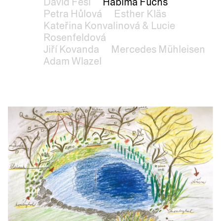
David Fesl
Habima Fuchs
Petra Hůlová
Esther Kläs
Kateřina Konvalinová & Lucie
Rosenfeldová
Jiří Kovanda
Mercedes Mühleisen
Adam Wlazel