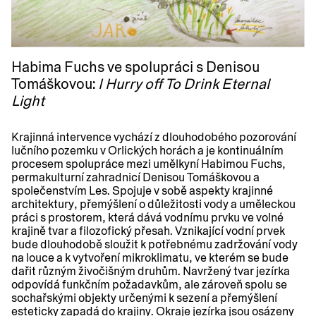
Habima Fuchs ve spolupráci s Denisou
Tomáškovou:
I Hurry off To Drink Eternal
Light
Krajinná intervence vychází z dlouhodobého pozorování
lučního pozemku v Orlických horách a je kontinuálním
procesem spolupráce mezi umělkyní Habimou Fuchs,
permakulturní zahradnicí Denisou Tomáškovou a
společenstvím Les. Spojuje v sobě aspekty krajinné
architektury, přemýšlení o důležitosti vody a uměleckou
práci s prostorem, která dává vodnímu prvku ve volné
krajině tvar a filozofický přesah. Vznikající vodní prvek
bude dlouhodobě sloužit k potřebnému zadržování vody
na louce a k vytvoření mikroklimatu, ve kterém se bude
dařit různým živočišným druhům. Navržený tvar jezírka
odpovídá funkčním požadavkům, ale zároveň spolu se
sochařskými objekty určenými k sezení a přemýšlení
esteticky zapadá do krajiny. Okraje jezírka jsou osázeny