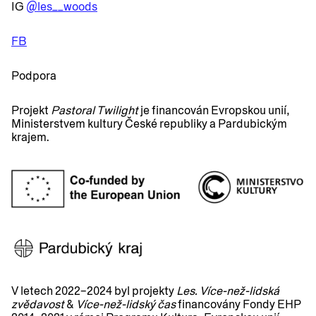
IG
@les__woods
FB
Podpora
Projekt
Pastoral Twilight
je financován Evropskou unií,
Ministerstvem kultury České republiky a Pardubickým
krajem.
V letech 2022–2024 byl projekty
Les. Více-než-lidská
zvědavost
&
Více-než-lidský čas
financovány Fondy EHP