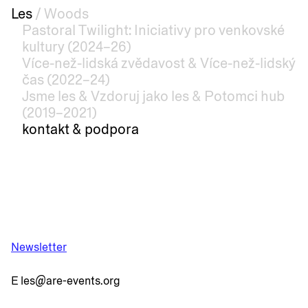
Les
/
Woods
Pastoral Twilight: Iniciativy pro venkovské
kultury (2024–26)
Více-než-lidská zvědavost & Více-než-lidský
čas (2022–24)
Jsme les & Vzdoruj jako les & Potomci hub
(2019–2021)
kontakt & podpora
Newsletter
E les@are-events.org