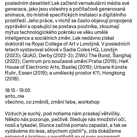
posledním desetiletí Lek začlenil vernakulární média své
generace, jako jsou videohry a počítačově generovaná
animace, do místně specifických instalací a digitálního
prostředí. Jeho práce, v nichž se často objevují propojená
vyprávění a opakující se postava poutníka, zkoumají
mýtus technologického pokroku ve věku umělé
inteligence a sociálních změn. Lek nedávno získal
doktorát na Royal College of Art v Londýně. V posledních
letech vystavoval sólově v Sadie Coles HQ, Londýn
(2023); QUAD, Derby (2022-3); ZiWU The Bund, Šanghaj
(2022); Centrum pro současné umění Praha (2019); HeK
House of Electronic Arts, Basilej (2019); Urbane Künste
Ruhr, Essen (2019); a umělecký prostor K11, Hongkong
(2018).
18:15 - 19:00
anto_nie
všechno, co změníš, změní tebe
, workshop
Vzduch je suchý, pod nohama nám praskají větvičky.
Někdo nás pozoruje, pečlivě. Sleduje nás množství očí,
nosů a tykadel. Slunce začíná pomalu zapadat, a tak se
vydáváme do lesa, abychom zjistili*y, zda dokážeme
splynout s krajinou a soustředit na ni svou pozornost.