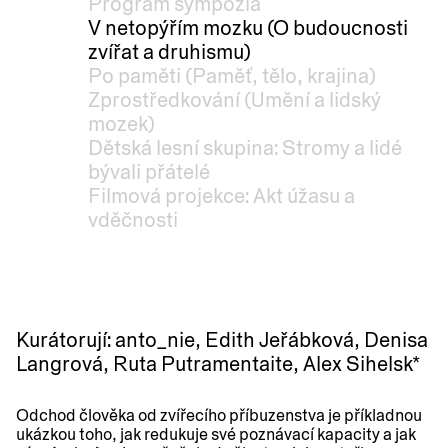
Program sympozia
​​V netopýřím mozku (O budoucnosti
zvířat a druhismu)
Po paměti (Paměť, tělo, krajina)
Zprostředkování (Umění a lidský
mozek)
Dětská lesní skupina: Stromy a lidé
bývali přátelé
Filmová projekce: Akt úžasu a
vděčnosti
Kurátorují: anto_nie, Edith Jeřábková, Denisa
Langrová, Ruta Putramentaite, Alex Sihelsk*
Odchod člověka od zvířecího příbuzenstva je příkladnou
ukázkou toho, jak redukuje své poznávací kapacity a jak