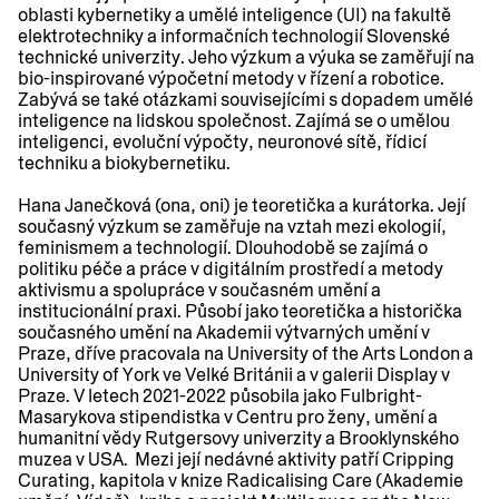
oblasti kybernetiky a umělé inteligence (UI) na fakultě
elektrotechniky a informačních technologií Slovenské
technické univerzity. Jeho výzkum a výuka se zaměřují na
bio-inspirované výpočetní metody v řízení a robotice.
Zabývá se také otázkami souvisejícími s dopadem umělé
inteligence na lidskou společnost. Zajímá se o umělou
inteligenci, evoluční výpočty, neuronové sítě, řídicí
techniku a biokybernetiku.
Hana Janečková (ona, oni) je teoretička a kurátorka. Její
současný výzkum se zaměřuje na vztah mezi ekologií,
feminismem a technologií. Dlouhodobě se zajímá o
politiku péče a práce v digitálním prostředí a metody
aktivismu a spolupráce v současném umění a
institucionální praxi. Působí jako teoretička a historička
současného umění na Akademii výtvarných umění v
Praze, dříve pracovala na University of the Arts London a
University of York ve Velké Británii a v galerii Display v
Praze. V letech 2021-2022 působila jako Fulbright-
Masarykova stipendistka v Centru pro ženy, umění a
humanitní vědy Rutgersovy univerzity a Brooklynského
muzea v USA. Mezi její nedávné aktivity patří Cripping
Curating, kapitola v knize Radicalising Care (Akademie