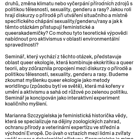
druhů, změna klimatu nebo vyčerpání přírodních zdrojů s
politikou tělesnosti, sexuality, genderu a rasy? Jakou roli
hrají diskurzy o přírodě při utváření situačního a místně
specifického chápání sexuality/genderu/rasy a jak k
těmto otázkám přistupují feministické a
queerakademičky? Co mohou tyto teoretické výpovědi
nabídnout pro aktivismus v oblasti environmentální
spravedlnosti?
Seminář, který vychází z těchto otázek, představuje
oblast queer ekologie, která kombinuje ekokritiku a queer
teorii, aby zdůraznila propojení mezi diskurzy o přírodě a
politikou tělesnosti, sexuality, genderu a rasy. Budeme
zkoumat myšlenku queer ekologie jako metody
worldlingu (způsobu bytí ve světě), která má kořeny v
umění a aktivismu a sahá od růžové po zelenou politiku.
Seminář je koncipován jako interaktivní experiment
koaličního myšlení.
Marianna Szczygielska je feministická historička vědy,
která se specializuje na dějiny zoologických zahrad,
ochranu přírody a veterinární expertízu ve střední a
východní Evropě. Do úvah o vztazích mezi lidmi a zvířaty