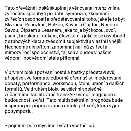
Tato převážně lidská skupina je věnována intenzivnímu
zvířecímu spolubytí po dobu sympozia, zkoumání
zvířecích osobností a představování si toho, jaké je to být
Skvrnou, Ponožkou, Bělkou, Kávou a Čajdou, Nenou a
Savou, Čipsem a Lesanem, jaké to je být kozou, ovcí,
psem, broukem, ptákem, člověkem a jaké je se osvobodit
z druhových klecí a zvědomit subjektivitu vlastní i vnější.
Nechceme ale přitom zapomínat na jiná zvířecí a
mimozvířecí společenství, ta jsou a budou v našem
vědomí i podvědomí stále přítomná.
V prvním bloku pozvaní hosté a hostky představí svůj
příspěvek ve formátu odborné přednášky, moderované
debaty, performance, workshopu, čtení, umění a dalších
formátů. Ve druhém bloku se všichni společně
zúčastníme facilitované trans-AI-zvířecí imaginace o
budoucnosti zvířat. Tato multispektrální prognóza bude
inspirací pro připravovanou antologii textů, která vyjde
po sympoziu.
~ pojmem zvíře myslíme zvířata včetně lidí