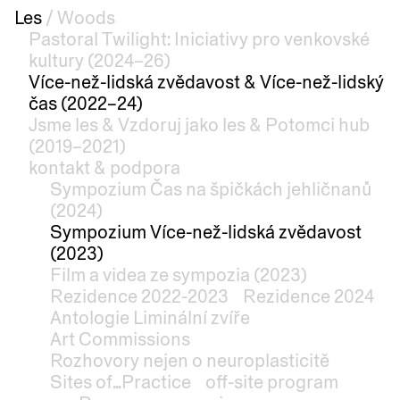
Les
/
Woods
Pastoral Twilight: Iniciativy pro venkovské
kultury (2024–26)
Více-než-lidská zvědavost & Více-než-lidský
čas (2022–24)
Jsme les & Vzdoruj jako les & Potomci hub
(2019–2021)
kontakt & podpora
Sympozium Čas na špičkách jehličnanů
(2024)
Sympozium Více-než-lidská zvědavost
(2023)
Film a videa ze sympozia (2023)
Rezidence 2022-2023
Rezidence 2024
Antologie Liminální zvíře
Art Commissions
Rozhovory nejen o neuroplasticitě
Sites of...Practice
off-site program