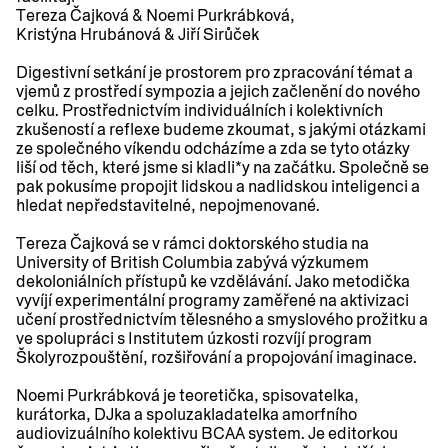
Tereza Čajková & Noemi Purkrábková,
Kristýna Hrubánová & Jiří Sirůček
Digestivní setkání je prostorem pro zpracování témat a
vjemů z prostředí sympozia a jejich začlenění do nového
celku. Prostřednictvím individuálních i kolektivních
zkušeností a reflexe budeme zkoumat, s jakými otázkami
ze společného víkendu odcházíme a zda se tyto otázky
liší od těch, které jsme si kladli*y na začátku. Společně se
pak pokusíme propojit lidskou a nadlidskou inteligenci a
hledat nepředstavitelné, nepojmenované.
Tereza Čajková se v rámci doktorského studia na
University of British Columbia zabývá výzkumem
dekoloniálních přístupů ke vzdělávání. Jako metodička
vyvíjí experimentální programy zaměřené na aktivizaci
učení prostřednictvím tělesného a smyslového prožitku a
ve spolupráci s Institutem úzkosti rozvíjí program
Školyrozpouštění, rozšiřování a propojování imaginace.
Noemi Purkrábková je teoretička, spisovatelka,
kurátorka, DJka a spoluzakladatelka amorfního
audiovizuálního kolektivu BCAA system. Je editorkou