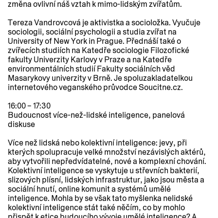
změna ovlivní náš vztah k mimo-lidským zvířatům.
Tereza Vandrovcová je aktivistka a socioložka. Vyučuje
sociologii, sociální psychologii a studia zvířat na
University of New York in Prague. Přednáší také o
zvířecích studiích na Katedře sociologie Filozofické
fakulty Univerzity Karlovy v Praze a na Katedře
environmentálních studií Fakulty sociálních věd
Masarykovy univerzity v Brně. Je spoluzakladatelkou
internetového veganského průvodce Soucitne.cz.
16:00 – 17:30
Budoucnost více-než-lidské inteligence
, panelová
diskuse
Více než lidská nebo kolektivní inteligence: jevy, při
kterých spolupracuje velké množství nezávislých aktérů,
aby vytvořili nepředvídatelné, nové a komplexní chování.
Kolektivní inteligence se vyskytuje u střevních bakterií,
slizových plísní, lidských infrastruktur, jako jsou města a
sociální hnutí, online komunit a systémů umělé
inteligence. Mohla by se však tato myšlenka nelidské
kolektivní inteligence stát také něčím, co by mohlo
přispět k etice budoucího vývoje umělé inteligence? A