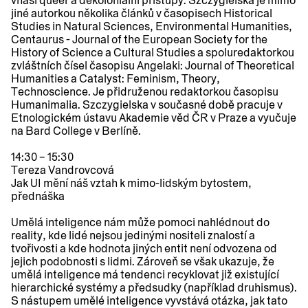
vnáší queer a dekoloniální přístupy. Szczygielska je mimo
jiné autorkou několika článků v časopisech Historical
Studies in Natural Sciences, Environmental Humanities,
Centaurus - Journal of the European Society for the
History of Science a Cultural Studies a spoluredaktorkou
zvláštních čísel časopisu Angelaki: Journal of Theoretical
Humanities a Catalyst: Feminism, Theory,
Technoscience. Je přidruženou redaktorkou časopisu
Humanimalia. Szczygielska v současné době pracuje v
Etnologickém ústavu Akademie věd ČR v Praze a vyučuje
na Bard College v Berlíně.
14:30 – 15:30
Tereza Vandrovcová
Jak UI mění náš vztah k mimo-lidským bytostem
,
přednáška
Umělá inteligence nám může pomoci nahlédnout do
reality, kde lidé nejsou jedinými nositeli znalostí a
tvořivosti a kde hodnota jiných entit není odvozena od
jejich podobnosti s lidmi. Zároveň se však ukazuje, že
umělá inteligence má tendenci recyklovat již existující
hierarchické systémy a předsudky (například druhismus).
S nástupem umělé inteligence vyvstává otázka, jak tato