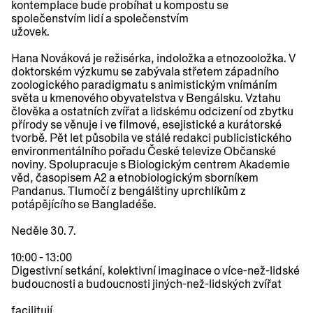
kontemplace bude probíhat u kompostu se
společenstvím lidí a společenstvím
užovek.
Hana Nováková je režisérka, indoložka a etnozooložka. V
doktorském výzkumu se zabývala střetem západního
zoologického paradigmatu s animistickým vnímáním
světa u kmenového obyvatelstva v Bengálsku. Vztahu
člověka a ostatních zvířat a lidskému odcizení od zbytku
přírody se věnuje i ve filmové, esejistické a kurátorské
tvorbě. Pět let působila ve stálé redakci publicistického
environmentálního pořadu České televize Občanské
noviny. Spolupracuje s Biologickým centrem Akademie
věd, časopisem A2 a etnobiologickým sborníkem
Pandanus. Tlumočí z bengálštiny uprchlíkům z
potápějícího se Bangladéše.
Neděle 30. 7.
10:00 - 13:00
Digestivní setkání
, kolektivní imaginace o více-než-lidské
budoucnosti a budoucnosti jiných-než-lidských zvířat
facilitují