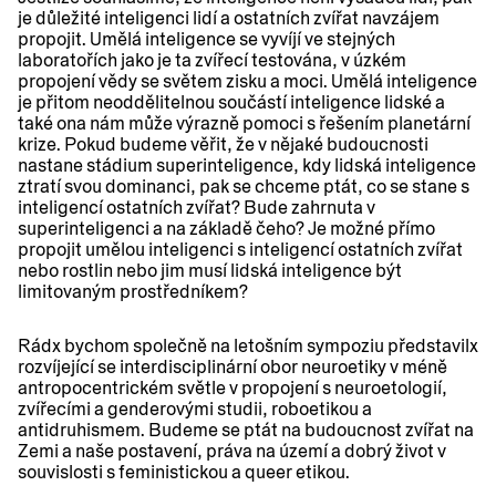
je důležité inteligenci lidí a ostatních zvířat navzájem
propojit. Umělá inteligence se vyvíjí ve stejných
laboratořích jako je ta zvířecí testována, v úzkém
propojení vědy se světem zisku a moci. Umělá inteligence
je přitom neoddělitelnou součástí inteligence lidské a
také ona nám může výrazně pomoci s řešením planetární
krize. Pokud budeme věřit, že v nějaké budoucnosti
nastane stádium superinteligence, kdy lidská inteligence
ztratí svou dominanci, pak se chceme ptát, co se stane s
inteligencí ostatních zvířat? Bude zahrnuta v
superinteligenci a na základě čeho? Je možné přímo
propojit umělou inteligenci s inteligencí ostatních zvířat
nebo rostlin nebo jim musí lidská inteligence být
limitovaným prostředníkem?
Rádx bychom společně na letošním sympoziu představilx
rozvíjející se interdisciplinární obor neuroetiky v méně
antropocentrickém světle v propojení s neuroetologií,
zvířecími a genderovými studii, roboetikou a
antidruhismem. Budeme se ptát na budoucnost zvířat na
Zemi a naše postavení, práva na území a dobrý život v
souvislosti s feministickou a queer etikou.