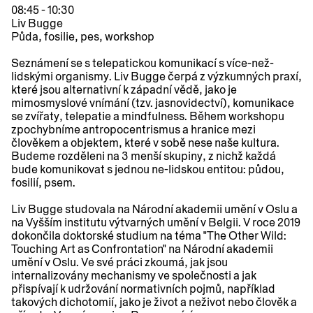
08:45 - 10:30
Liv Bugge
Půda, fosilie, pes,
workshop
Seznámení se s telepatickou komunikací s více-než-
lidskými organismy. Liv Bugge čerpá z výzkumných praxí,
které jsou alternativní k západní vědě, jako je
mimosmyslové vnímání (tzv. jasnovidectví), komunikace
se zvířaty, telepatie a mindfulness. Během workshopu
zpochybníme antropocentrismus a hranice mezi
člověkem a objektem, které v sobě nese naše kultura.
Budeme rozděleni na 3 menší skupiny, z nichž každá
bude komunikovat s jednou ne-lidskou entitou: půdou,
fosilií, psem.
Liv Bugge studovala na Národní akademii umění v Oslu a
na Vyšším institutu výtvarných umění v Belgii. V roce 2019
dokončila doktorské studium na téma "The Other Wild:
Touching Art as Confrontation" na Národní akademii
umění v Oslu. Ve své práci zkoumá, jak jsou
internalizovány mechanismy ve společnosti a jak
přispívají k udržování normativních pojmů, například
takových dichotomií, jako je život a neživot nebo člověk a