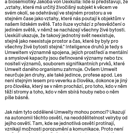
a biosémiotiky Jakoba von Uexkülla: lidé si představují, že
„vztahy, které má určitý živočišný subjekt k věcem ve
svém okolí, se odehrávají ve stejném prostoru a ve
stejném čase jako vztahy, které nás poutají k objektům v
našem lidském světě. Tato iluze vychází z přesvědčení o
jediném světě, v němž se nacházejí všechny živé bytosti.
Uexküll ukazuje, že takový jednotný svět neexistuje,
stejně jako neexistuje prostor a čas, které by byly pro
všechny živé bytosti stejné.“ Inteligence druhů je tedy s
Umweltem významně spojena, jejich prostředí a mentální
a smyslové kapacity jsou definované významy nebo tzv.
nositeli významů, souborem signifikantních prvků, které
Umwelt daného organismu zahrnuje. Ovšem Umwelt
neurčuje jen druhy, ale také jedince, profese apod. Les
není stejným lesem pro veverku a člověka, dokonce je jiný
pro člověka, který se v něm prochází, pro toho, kdo v něm
těží stromy a toho, kdo v něm sbírá houby nebo o něm
píše básně.
Jak nám tyto oddělené Umwelty mohou pomoci? Ukazují
na autonomii těchto osvětí, na neoddělitelnost velryby od
jejího osvětí. Tam, kde se jednotlivá osvětí protínají,
vznikají možnosti porozumění a komunikace. Proto není