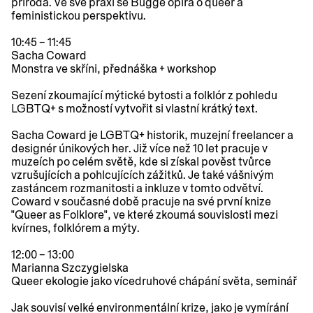
příroda. Ve své praxi se Bugge opírá o queer a
feministickou perspektivu.
10:45 – 11:45
Sacha Coward
Monstra ve skříni
, přednáška + workshop
Sezení zkoumající mýtické bytosti a folklór z pohledu
LGBTQ+ s možností vytvořit si vlastní krátký text.
Sacha Coward je LGBTQ+ historik, muzejní freelancer a
designér únikových her. Již více než 10 let pracuje v
muzeích po celém světě, kde si získal pověst tvůrce
vzrušujících a pohlcujících zážitků. Je také vášnivým
zastáncem rozmanitosti a inkluze v tomto odvětví.
Coward v současné době pracuje na své první knize
"Queer as Folklore", ve které zkoumá souvislosti mezi
kvírnes, folklórem a mýty.
12:00 – 13:00
Marianna Szczygielska
Queer ekologie jako vícedruhové chápání světa
, seminář
Jak souvisí velké environmentální krize, jako je vymírání