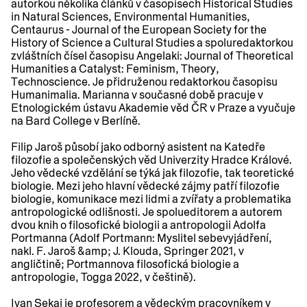
autorkou několika článků v časopisech Historical Studies
in Natural Sciences, Environmental Humanities,
Centaurus - Journal of the European Society for the
History of Science a Cultural Studies a spoluredaktorkou
zvláštních čísel časopisu Angelaki: Journal of Theoretical
Humanities a Catalyst: Feminism, Theory,
Technoscience. Je přidruženou redaktorkou časopisu
Humanimalia. Marianna v současné době pracuje v
Etnologickém ústavu Akademie věd ČR v Praze a vyučuje
na Bard College v Berlíně.
Filip Jaroš působí jako odborný asistent na Katedře
filozofie a společenských věd Univerzity Hradce Králové.
Jeho vědecké vzdělání se týká jak filozofie, tak teoretické
biologie. Mezi jeho hlavní vědecké zájmy patří filozofie
biologie, komunikace mezi lidmi a zvířaty a problematika
antropologické odlišnosti. Je spolueditorem a autorem
dvou knih o filosofické biologii a antropologii Adolfa
Portmanna (Adolf Portmann: Myslitel sebevyjádření,
nakl. F. Jaroš &amp; J. Klouda, Springer 2021, v
angličtině; Portmannova filosofická biologie a
antropologie, Togga 2022, v češtině).
Ivan Sekaj je profesorem a vědeckým pracovníkem v