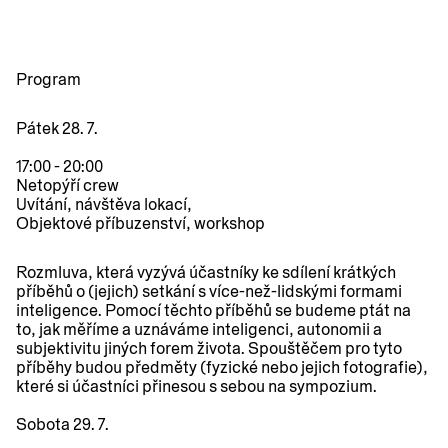
Program
Pátek 28. 7.
17:00 - 20:00
Netopýří crew
Uvítání, návštěva lokací,
Objektové příbuzenství
, workshop
Rozmluva, která vyzývá účastníky ke sdílení krátkých
příběhů o (jejich) setkání s více-než-lidskými formami
inteligence. Pomocí těchto příběhů se budeme ptát na
to, jak měříme a uznáváme inteligenci, autonomii a
subjektivitu jiných forem života. Spouštěčem pro tyto
příběhy budou předměty (fyzické nebo jejich fotografie),
které si účastníci přinesou s sebou na sympozium.
Sobota 29. 7.