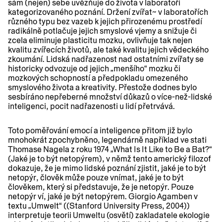
sám (nejen) sebe uvězňuje do života v laboratoři
kategorizovaného poznání. Držení zvířat~ v laboratořích
různého typu bez vazeb k jejich přirozenému prostředí
radikálně potlačuje jejich smyslové vjemy a snižuje či
zcela eliminuje plasticitu mozku, ovlivňuje tak nejen
kvalitu zvířecích životů, ale také kvalitu jejich vědeckého
zkoumání. Lidská nadřazenost nad ostatními zvířaty se
historicky odvozuje od jejich „menšího“ mozku či
mozkových schopností a předpokladu omezeného
smyslového života a kreativity. Přestože dodnes bylo
sesbíráno nepřeberné množství důkazů o více-než-lidské
inteligenci, pocit nadřazenosti u lidí přetrvává.
Toto poměřování emocí a inteligence přitom již bylo
mnohokrát zpochybněno, legendárně například ve stati
Thomase Nagela z roku 1974 „What Is It Like to Be a Bat?“
(Jaké je to být netopýrem), v němž tento americký filozof
dokazuje, že je mimo lidské poznání zjistit, jaké je to být
netopýr, člověk může pouze vnímat, jaké je to být
člověkem, který si představuje, že je netopýr. Pouze
netopýr ví, jaké je být netopýrem. Giorgio Agamben v
textu „Umwelt“ ((Stanford University Press, 2004))
interpretuje teorii Umweltu (osvětí) zakladatele ekologie