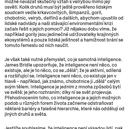
možné navázat skutečný vztah s velrybou mimo její
osvětí. Kolik druhů musí být ještě prověřeno lidským
soudcem vedle krkavcovitých, šimpanzů, goril,
chobotnic, velryb, delfínů a dalších, abychom upustilx od
lidské nadvlády a naši stávající environmentální krizi
začalx řešit s jejich pomocí? Již nějakou dobu víme, že
například gorily jsou jedinečné udržovatelky krajinných
ekosystémů a pouze lidská ješitnost a hamižnost brání se
tomuto řemeslu od nich naučit.
Je však také nutné přemyslet, co je samotná inteligence.
James Bridle upozorňuje, že inteligence není něco, co
existuje, ale je to něco, co se „dělá“; že je aktivní, sdílená
a rozšiřující se. Inteligence není něco, co existuje jen v
hlavě – například, jak známo, chobotnice ji „dělá“ celým
svým tělem. Inteligence je jedním z mnoha způsobů bytí
ve světě: je jeho rozhraním; díky ní se svět projevuje.
Přehodnocením toho, co inteligence je a jejích možných
podob u různých forem života začneme odstraňovat
některé bariéry a falešné hierarchie, které nás oddělují od
jiných druhů a světa.
Jestliže souhlasíme, že inteligence není výsadou lidí, pak