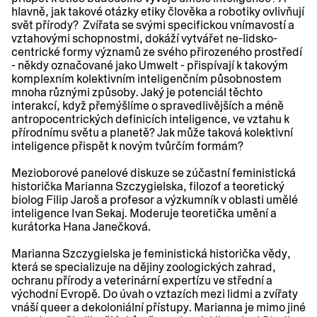
hlavně, jak takové otázky etiky člověka a robotiky ovlivňují
svět přírody? Zvířata se svými specifickou vnímavostí a
vztahovými schopnostmi, dokáží vytvářet ne-lidsko-
centrické formy významů ze svého přirozeného prostředí
- někdy označované jako Umwelt - přispívají k takovým
komplexním kolektivním inteligenčním působnostem
mnoha různými způsoby. Jaký je potenciál těchto
interakcí, když přemýšlíme o spravedlivějších a méně
antropocentrických definicích inteligence, ve vztahu k
přírodnímu světu a planetě? Jak může taková kolektivní
inteligence přispět k novým tvůrčím formám?
Mezioborové panelové diskuze se zúčastní feministická
historička Marianna Szczygielska, filozof a teoretický
biolog Filip Jaroš a profesor a výzkumník v oblasti umělé
inteligence Ivan Sekaj. Moderuje teoretička umění a
kurátorka Hana Janečková.
Marianna Szczygielska je feministická historička vědy,
která se specializuje na dějiny zoologických zahrad,
ochranu přírody a veterinární expertízu ve střední a
východní Evropě. Do úvah o vztazích mezi lidmi a zvířaty
vnáší queer a dekoloniální přístupy. Marianna je mimo jiné