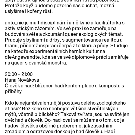
Protože když budeme pozorně naslouchat, možná
uslyšíme i kořeny růst.
anto_nie je multidisciplinární umělkyně a facilitátorka s
aktivistickým zázemím. Ve své praxi se zaměřuje na
budování světa a zkoumání queer ekologických témat.
Pracuje s bylinami a drby, s augmentovanou realitou a
hrami, přičemž inspiraci čerpá z folkloru a půdy. Studuje
na katedře experimentálních herních kultur na
dieAngewandte, kde se ve své diplomové práci zaměřuje
na queer slovanská monstra.
20:00 – 21:00
Hana Nováková
Člověk a had: blíženci
, hadí kontemplace u kompostu s
příběhy
Kdo je nejambivalentnější postava celého zoologického
atlasu? Bez koho se neobejde většina stvořitelských
mýtů, včetně biblického? Taková zvířata jsou na světě jen
dvě: had a člověk. Do-had-ovat se můžeme o tom, co je
hadovi člověk a obšírně probereme, jak zásadním
zrcadlem a odrazovou deskou je had člověku. Hadí